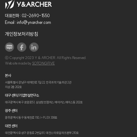
대표전화 :
02-2690-1550
Email :
info@ynarcher.com
개인정보처리방침
ⓒ Copyright 2023 Y & ARCHER. All Rights Reserved.
Website made by
SOTONGFIVE
본사
서울특별시 강남구 테헤란로 7길 22,
한국과학기술회관 2관
지상 2층 202호
대구 센터/기업부설연구소
대구광역시 북구 호암로51,
삼성창조캠퍼스 메이커스페이스동 202호
광주 센터
광주광역시 동구 동계천로 150,
I-PLEX 308호
대전 센터
대전광역시 유성구 궁동로 2번길 81,
대전스타트업파크본부 210호