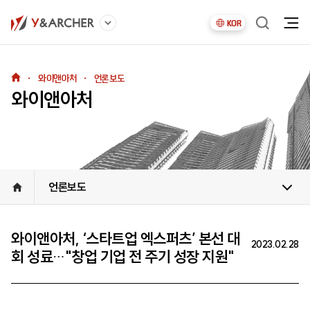
KOR
・
와이앤아처
・
언론보도
와이앤아처
언론보도
와이앤아처, ‘스타트업 엑스퍼츠’ 본선 대
2023.02.28
회 성료…"창업 기업 전 주기 성장 지원"