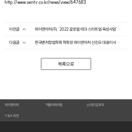
http://www.sentv.co.kr/news/view/647683
이전글
와이앤아처㈜, ‘2022 글로벌 테크 스타트업 육성사업’ 성
료
다음글
한국벤처창업학회 학회장 와이앤아처 신진오 대표이사 취
임
목록으로
와이앤아처
액셀러레이팅
스타트업 투자
Y&A 비전