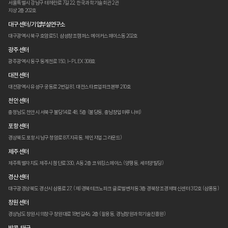
서울특별시 강남구 테헤란로 7길 22,
한국과학기술회관 2관
지상 2층 202호
대구 센터/기업부설연구소
대구광역시 북구 호암로51,
삼성창조캠퍼스 메이커스페이스동 202호
광주 센터
광주광역시 동구 동계천로 150,
I-PLEX 308호
대전 센터
대전광역시 유성구 궁동로 2번길 81,
대전스타트업파크본부 210호
천안 센터
충청남도 천안시 서북구 불당14로 48,
5층 (불당동, 충남창업마루 나비)
포항 센터
경상북도 포항시 남구 청암로 87
(지곡동, 체인지업 그라운드)
제주 센터
제주특별자치도 제주시 첨단로 330,
A동 2층 코워킹스페이스 (양평동, 세미양빌딩)
경산 센터
대구광경상북도 경산시 삼풍로 27,
(재)경북테크노파크 글로벌벤처동 3층
경북창조경제혁신센터 312호 (삼풍동)
창원 센터
경상남도 창원시 의창구 창원대로 18번길46,
2층 (팔용동, 경남창원과학기술진흥원)
방콕, 태국