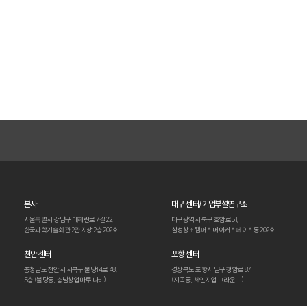
본사
대구 센터/기업부설연구소
서울특별시 강남구 테헤란로 7길 22,
대구광역시 북구 호암로51,
한국과학기술회관 2관
지상 2층 202호
삼성창조캠퍼스 메이커스페이스동 202호
천안 센터
포항 센터
충청남도 천안시 서북구 불당14로 48,
경상북도 포항시 남구 청암로 87
5층 (불당동, 충남창업마루 나비)
(지곡동, 체인지업 그라운드)