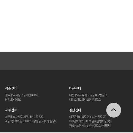
광주 센터
대전 센터
광주광역시 동구 동계천로 150,
대전광역시 유성구 궁동로 2번길 81,
I-PLEX 308호
대전스타트업파크본부 210호
제주 센터
경산 센터
제주특별자치도 제주시 첨단로 330,
대구광경상북도 경산시 삼풍로 27,
A동 2층 코워킹스페이스 (양평동, 세미양빌딩)
(재)경북테크노파크 글로벌벤처동 3층
경북창조경제혁신센터 312호 (삼풍동)