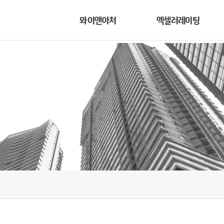
와이앤아처
엑셀러레이팅