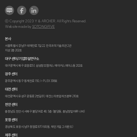
ⓒ Copyright 2023 Y & ARCHER. All Rights Reserved.
Website made by
SOTONGFIVE
본사
서울특별시 강남구 테헤란로 7길 22,
한국과학기술회관 2관
지상 2층 202호
대구 센터/기업부설연구소
대구광역시 북구 호암로51,
삼성창조캠퍼스 메이커스페이스동 202호
광주 센터
광주광역시 동구 동계천로 150,
I-PLEX 308호
대전 센터
대전광역시 유성구 궁동로 2번길 81,
대전스타트업파크본부 210호
천안 센터
충청남도 천안시 서북구 불당14로 48,
5층 (불당동, 충남창업마루 나비)
포항 센터
경상북도 포항시 남구 청암로 87
(지곡동, 체인지업 그라운드)
제주 센터