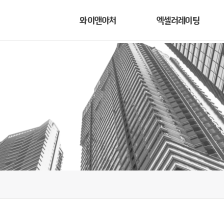
와이앤아처
엑셀러레이팅