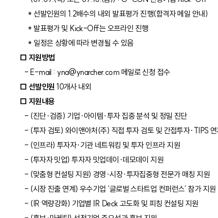
* 선발인원의 1.2배수의 내외 발표평가 진행(합격자 메일 안내)
* 발표평가 및 Kick-Off는 오프라인 진행
* 일정은 상황에 따라 변경될 수 있음
□ 지원방법
- E-mail : yna@ynarcher.com 메일로 신청 접수
□ 선발인원
10개사 내외
□ 지원내용
- (진단·검증) 기업·아이템·투자 집중 분석 및 정밀 진단
- (투자 검토) 와이앤아처(주) 직접 투자 검토 및 간접투자·TIPS 
- (인프라) 투자자·기관 네트워킹 및 투자 인프라 지원
- (투자자 밋업) 투자자 밋업데이·데모데이 지원
- (맞춤형 컨설팅 지원) 경영·시장·투자집중형 전문가 매칭 지원
- (시장 진출 연계) 우수기업 ‘글로벌 스타트업 컨퍼런스’ 참가 지원
- (IR 역량강화) 기업별 IR Deck 고도화 및 피칭 컨설팅 지원