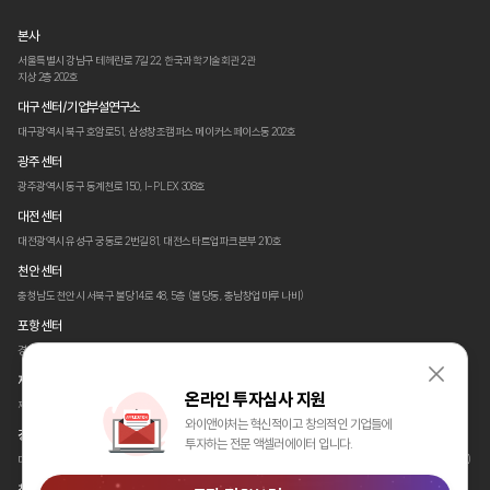
본사
서울특별시 강남구 테헤란로 7길 22,
한국과학기술회관 2관
지상 2층 202호
대구 센터/기업부설연구소
대구광역시 북구 호암로51,
삼성창조캠퍼스 메이커스페이스동 202호
광주 센터
광주광역시 동구 동계천로 150,
I-PLEX 308호
대전 센터
대전광역시 유성구 궁동로 2번길 81,
대전스타트업파크본부 210호
천안 센터
충청남도 천안시 서북구 불당14로 48,
5층 (불당동, 충남창업마루 나비)
포항 센터
경상북도 포항시 남구 청암로 87
(지곡동, 체인지업 그라운드)
제주 센터
온라인 투자심사 지원
제주특별자치도 제주시 첨단로 330,
A동 2층 코워킹스페이스 (양평동, 세미양빌딩)
와이앤아처는 혁신적이고 창의적인 기업들에
경산 센터
투자하는 전문 액셀러에이터 입니다.
대구광경상북도 경산시 삼풍로 27,
(재)경북테크노파크 글로벌벤처동 3층
경북창조경제혁신센터 312호 (삼풍동)
창원 센터